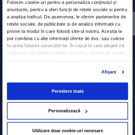
Folosim cookie-uri pentru a personaliza conținutul și
anunțurile, pentru a oferi funcții de rețele sociale și pentru
Contact
a analiza traficul. De asemenea, le oferim partenerilor de
rețele sociale, de publicitate și de analize informații cu
Comunicate de presă
privire la modul în care folosiți site-ul nostru. Aceștia le
pot combina cu alte informații oferite de dvs. sau culese
Politica de confidențialitate
în urma folosirii serviciilor lor. În cazul în care alegeți să
continuați să utilizați website-ul nostru, sunteți de acord
Politica de prelucrare a datelor
cu utilizarea modulelor noastre cookie.
Termeni și condiții
Afişare
Declarația Cookie
Permitere toate
Personalizează
Utilizare doar cookie-uri necesare