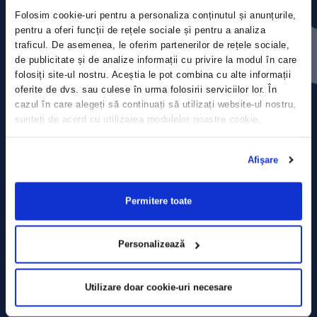
Folosim cookie-uri pentru a personaliza conținutul și anunțurile,
Contact
pentru a oferi funcții de rețele sociale și pentru a analiza
traficul. De asemenea, le oferim partenerilor de rețele sociale,
de publicitate și de analize informații cu privire la modul în care
Comunicate de presă
folosiți site-ul nostru. Aceștia le pot combina cu alte informații
oferite de dvs. sau culese în urma folosirii serviciilor lor. În
Politica de confidențialitate
cazul în care alegeți să continuați să utilizați website-ul nostru,
sunteți de acord cu utilizarea modulelor noastre cookie.
Politica de prelucrare a datelor
Afişare
Termeni și condiții
Declarația Cookie
Permitere toate
Personalizează
Utilizare doar cookie-uri necesare