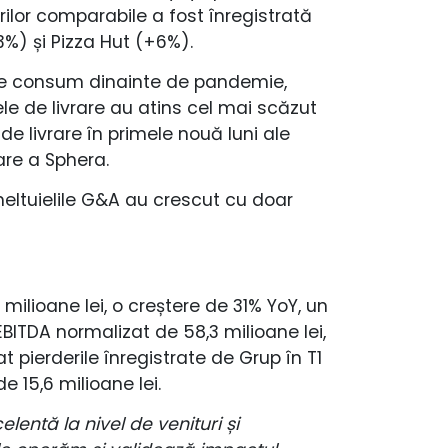
ilor comparabile a fost înregistrată
%) și Pizza Hut (+6%).
le de consum dinainte de pandemie,
le de livrare au atins cel mai scăzut
 de livrare în primele nouă luni ale
are a Sphera.
cheltuielile G&A au crescut cu doar
milioane lei, o creștere de 31% YoY, un
 EBITDA normalizat de 58,3 milioane lei,
pierderile înregistrate de Grup în T1
 15,6 milioane lei.
entă la nivel de venituri și