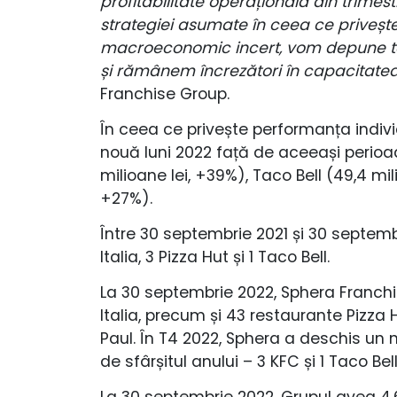
profitabilitate operațională din trime
strategiei asumate în ceea ce privește 
macroeconomic incert, vom depune toat
și rămânem încrezători în capacitatea
Franchise Group.
În ceea ce privește performanța individ
nouă luni 2022 față de aceeași perioadă
milioane lei, +39%), Taco Bell (49,4 mil
+27%).
Între 30 septembrie 2021 și 30 septemb
Italia, 3 Pizza Hut și 1 Taco Bell.
La 30 septembrie 2022, Sphera Franchi
Italia, precum și 43 restaurante Pizza 
Paul. În T4 2022, Sphera a deschis un
de sfârșitul anului – 3 KFC și 1 Taco Bell
La 30 septembrie 2022, Grupul avea 4.64