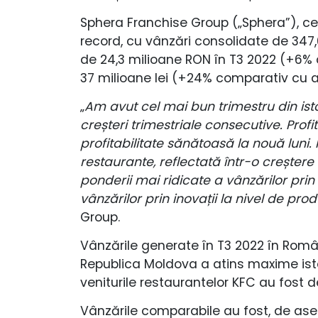
Sphera Franchise Group („Sphera”), cel
record, cu vânzări consolidate de 347,6
de 24,3 milioane RON în T3 2022 (+6% 
37 milioane lei (+24% comparativ cu a
„
Am avut cel mai bun trimestru din isto
creșteri trimestriale consecutive. Prof
profitabilitate sănătoasă la nouă luni.
restaurante, reflectată într-o creștere a
ponderii mai ridicate a vânzărilor pri
vânzărilor prin inovații la nivel de pr
Group.
Vânzările generate în T3 2022 în România
Republica Moldova a atins maxime istori
veniturile restaurantelor KFC au fost de 
Vânzările comparabile au fost, de ase