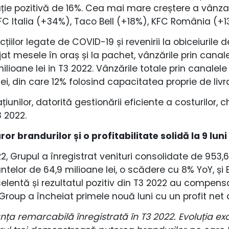
uție pozitivă de 16%. Cea mai mare creștere a vânzar
Italia (+34%), Taco Bell (+18%), KFC România (+13
cțiilor legate de COVID-19 și revenirii la obiceiuri
t mesele în oraș și la pachet, vânzările prin canale
ilioane lei in T3 2022. Vânzările totale prin canalele
ei, din care 12% folosind capacitatea proprie de livr
iunilor, datorită gestionării eficiente a costurilor, 
3 2022.
or brandurilor și o profitabilitate solidă la 9 luni
2, Grupul a înregistrat venituri consolidate de 953,6 
antelor de 64,9 milioane lei, o scădere cu 8% YoY, și
entă și rezultatul pozitiv din T3 2022 au compensat 
roup a încheiat primele nouă luni cu un profit net de
 remarcabilă înregistrată în T3 2022. Evoluția excel