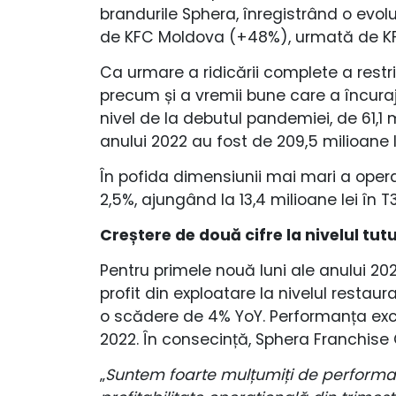
brandurile Sphera, înregistrând o evol
de KFC Moldova (+48%), urmată de KFC 
Ca urmare a ridicării complete a restri
precum și a vremii bune care a încuraja
nivel de la debutul pandemiei, de 61,1 m
anului 2022 au fost de 209,5 milioane l
În pofida dimensiunii mai mari a operaț
2,5%, ajungând la 13,4 milioane lei în T
Creștere de două cifre la nivelul tutur
Pentru primele nouă luni ale anului 202
profit din exploatare la nivelul restaur
o scădere de 4% YoY. Performanța excel
2022. În consecință, Sphera Franchise G
„
Suntem foarte mulțumiți de performanța