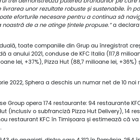
strul trei demonstrează puterea brandurilor pe care
livrarea unor rezultate robuste și sustenabile. În po
e eforturile necesare pentru a continua să navigăm
 noastră de a ne atinge țintele propuse.”
a declarat
uală, toate companiile din Grup au înregistrat creșt
 a anului 2021, conduse de KFC Italia (117,8 milioan
ioane lei, +37%), Pizza Hut (88,7 milioane lei, +36%)
rie 2022, Sphera a deschis un numar net de 10 noi r
se Group opera 174 restaurante: 94 restaurante KFC 
Hut (inclusiv o subfranciză Pizza Hut Delivery), 14 re
 nou restaurant KFC în Timișoara și estimează că va
.
3 de angajați, dintre care 4.312 în România, 254 în 