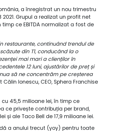
omânia, a înregistrat un nou trimestru
2021. Grupul a realizat un profit net
 timp ce EBITDA normalizat a fost de
din restaurante, continuând trendul de
i scăzute din T1, conducând la o
zenței mai mari a clienților în
edentele 12 luni, ajustărilor de preț și
ontinua să ne concentrăm pe creșterea
at Călin Ionescu, CEO, Sphera Franchise
 cu 45,5 milioane lei, în timp ce
a ce privește contribuția per brand,
i și ale Taco Bell de 17,9 milioane lei.
ă a anului trecut (yoy) pentru toate