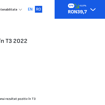
SFG
-0,5%
EN
RO
tenabilitate
RON39,7
 în T3 2022
 unui rezultat pozitiv în T3