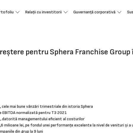
rtofoliu
Relații cu investitorii
Guvernanță corporativă
Sus
n creștere pentru Sphera Franchise Group
 cele mai bune vânzări trimestriale din istoria Sphera
are EBITDA normalizată pentru T3 2021
, datorită managementului eficient al costurilor
5,6 milioane lei, pe fondul unei performanțe excelente la nivel de venituri și a
aniile din grup la 9 luni