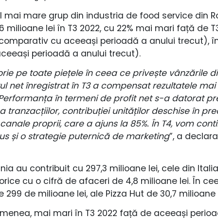
 mai mare grup din industria de food service din R
 milioane lei în T3 2022, cu 22% mai mari față de T3 
comparativ cu aceeași perioadă a anului trecut), în
ceeași perioadă a anului trecut).
rie pe toate piețele în ceea ce privește vânzările 
itul net înregistrat în T3 a compensat rezultatele ma
 Performanța în termeni de profit net s-a datorat pre
 tranzacțiilor, contribuției unităților deschise în prec
n canale proprii, care a ajuns la 85%. În T4, vom c
odus și o strategie puternică de marketing
”, a declar
 au contribuit cu 297,3 milioane lei, cele din Italia
ce cu o cifră de afaceri de 4,8 milioane lei. În cee
299 de milioane lei, ale Pizza Hut de 30,7 milioane le
menea, mai mari în T3 2022 față de aceeași perioad