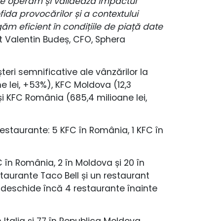
 le operăm și validează impactul
fida provocărilor și a contextului
 eficient în condițiile de piață date
 Valentin Budeș, CFO, Sphera
eri semnificative ale vânzărilor la
e lei, +53%), KFC Moldova (12,3
 și KFC România (685,4 milioane lei,
estaurante: 5 KFC în România, 1 KFC în
în România, 2 în Moldova și 20 în
staurante Taco Bell și un restaurant
 deschide încă 4 restaurante înainte
Italia și 77 în Republica Moldova.