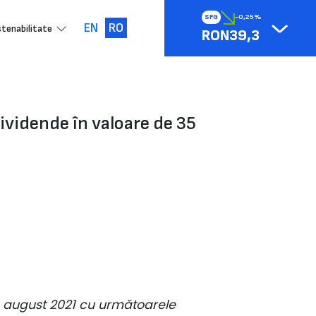
SFG
-0,25%
EN
RO
tenabilitate
RON39,3
vidende în valoare de 35
9 august 2021 cu următoarele