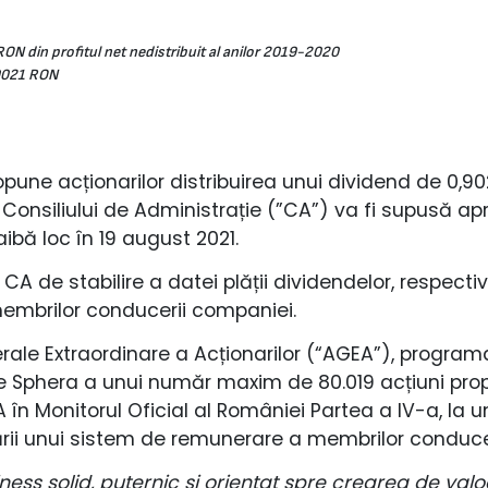
RON din profitul net nedistribuit al anilor 2019-2020
,9021 RON
ne acționarilor distribuirea unui dividend de 0,9021
 Consiliului de Administrație (”CA”) va fi supusă ap
bă loc în 19 august 2021.
CA de stabilire a datei plății dividendelor, respecti
membrilor conducerii companiei.
ale Extraordinare a Acționarilor (“AGEA”), program
 Sphera a unui număr maxim de 80.019 acțiuni propr
A în Monitorul Oficial al României Partea a IV-a, la u
rii unui sistem de remunerare a membrilor conducer
ss solid, puternic și orientat spre crearea de valoa