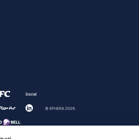
Social
© SPHERA 2026
ie-uri