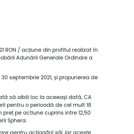
 RON / acțiune din profitul realizat în
robării Adunării Generale Ordinare a
v 30 septembrie 2021, și propunerea de
ată să aibă loc la aceeași dată, CA
ii pentru o perioadă de cel mult 18
n preț pe actiune cuprins intre 12,50
ii Sphera.
re pentru acționării săi, iar aceste