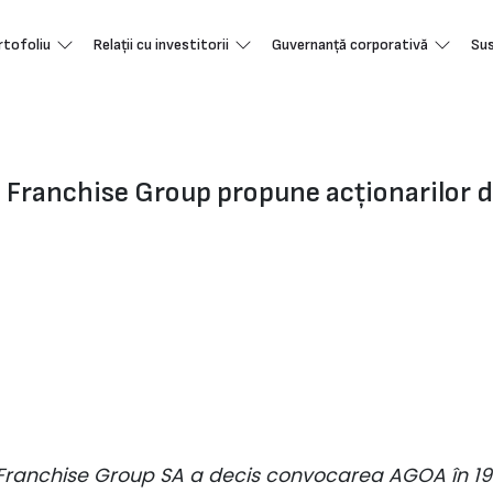
rtofoliu
Relații cu investitorii
Guvernanță corporativă
Sus
Franchise Group propune acționarilor di
a Franchise Group SA a decis convocarea AGOA în 1