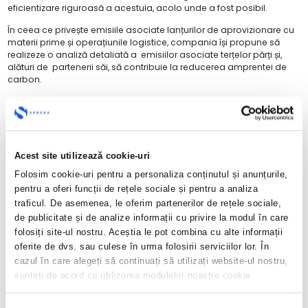
eficientizare riguroasă a acestuia, acolo unde a fost posibil.
În ceea ce privește emisiile asociate lanțurilor de aprovizionare cu
materii prime și operațiunile logistice, compania își propune să
realizeze o analiză detaliată a emisiilor asociate terțelor părți și,
alături de partenerii săi, să contribuie la reducerea amprentei de
carbon.
Publicarea raportului face parte din demersurile continue ale
Grupului de a crește transparența privind acțiunile din sfera
sustenabilității, prezentate pe larg în rapoartele de sustenabilitate.
Grupul operativ pentru publicarea informațiilor financiare
Acest site utilizează cookie-uri
referitoare la schimbările climatice – Task Force on Climate-related
Financial Disclosures (TCFD) – a fost înființat în 2015 de către
Folosim cookie-uri pentru a personaliza conținutul și anunțurile,
Financial Stability Board (FSB, Consiliul pentru stabilitate financiară).
pentru a oferi funcții de rețele sociale și pentru a analiza
Recomandările TCFD sunt concepute pentru a ajuta companiile să
traficul. De asemenea, le oferim partenerilor de rețele sociale,
raporteze informații consecvente, utile, anticipative, privind
de publicitate și de analize informații cu privire la modul în care
impactul financiar material al riscurilor și oportunităților legate de
folosiți site-ul nostru. Aceștia le pot combina cu alte informații
schimbările climatice, pentru utilizare de către creditori, asiguratori,
investitori și alte părți interesate.
oferite de dvs. sau culese în urma folosirii serviciilor lor. În
cazul în care alegeți să continuați să utilizați website-ul nostru,
Raportul TCFD integral poate fi consultat pe
website-ul companiei
.
sunteți de acord cu utilizarea modulelor noastre cookie.
Despre Sphera Franchise Group S.A.