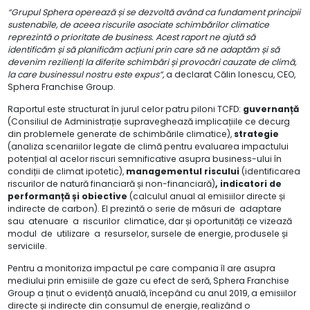
“
Grupul Sphera operează și se dezvoltă având ca fundament principii
sustenabile, de aceea riscurile asociate schimbărilor climatice
reprezintă o prioritate de business. Acest raport ne ajută să
identificăm și să planificăm acțiuni prin care să ne adaptăm și să
devenim rezilienți la diferite schimbări și provocări cauzate de climă,
la care businessul nostru este expus”,
a declarat Călin Ionescu, CEO,
Sphera Franchise Group.
Raportul este structurat în jurul celor patru piloni TCFD:
guvernanță
(Consiliul de Administrație supraveghează implicațiile ce decurg
din problemele generate de schimbările climatice),
strategie
(analiza scenariilor legate de climă pentru evaluarea impactului
potențial al acelor riscuri semnificative asupra business-ului în
condiții de climat ipotetic),
managementul riscului
(identificarea
riscurilor de natură financiară și non-financiară)
, indicatori de
performanță și obiective
(calculul anual al emisiilor directe și
indirecte de carbon). El prezintă o serie de măsuri de adaptare
sau atenuare a riscurilor climatice, dar și oportunități ce vizează
modul de utilizare a resurselor, sursele de energie, produsele și
serviciile.
Pentru a monitoriza impactul pe care compania îl are asupra
mediului prin emisiile de gaze cu efect de seră, Sphera Franchise
Group a ținut o evidență anuală, începând cu anul 2019, a emisiilor
directe și indirecte din consumul de energie, realizând o