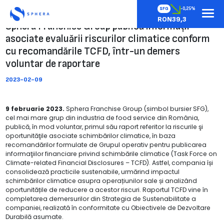
SFG
-0,25%
RON39,3
Sphera Franchise Group publică informații
asociate evaluării riscurilor climatice conform
cu recomandările TCFD, într-un demers
voluntar de raportare
2023-02-09
9 februarie 2023.
Sphera Franchise Group (simbol bursier SFG),
cel mai mare grup din industria de food service din România,
publică, în mod voluntar, primul său raport referitor la riscurile şi
oportunităţile asociate schimbărilor climatice, în baza
recomandărilor formulate de Grupul operativ pentru publicarea
informaţiilor financiare privind schimbările climatice (Task Force on
Climate-related Financial Disclosures – TCFD). Astfel, compania își
consolidează practicile sustenabile, urmărind impactul
schimbărilor climatice asupra operațiunilor sale și analizând
oportunitățile de reducere a acestor riscuri. Raportul TCFD vine în
completarea demersurilor din Strategia de Sustenabilitate a
companiei, realizată în conformitate cu Obiectivele de Dezvoltare
Durabilă asumate.