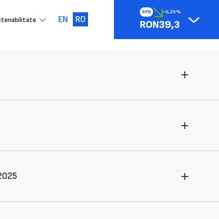
SFG
-0,25%
EN
RO
tenabilitate
RON39,3
 2025